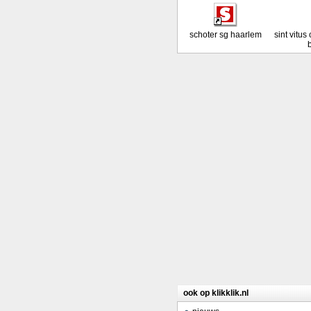
schoter sg haarlem
sint vitu
ook op klikklik.nl