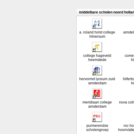
middelbare scholen noord holla
a. roland holst college
amstel
hilversum
college hageveld
comen
heemstede
h
hervormd lyceum zuid
hilfer
amsterdam
h
meridiaan college
nova col
amsterdam
purmerendse
roc ho
scholengroep
hoorn/al