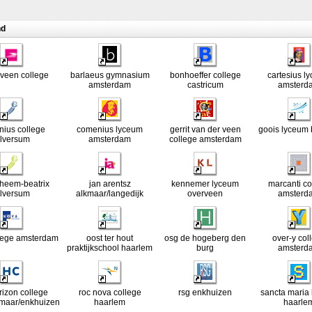
nd
veen college
barlaeus gymnasium
bonhoeffer college
cartesius l
amsterdam
castricum
amsterd
ius college
comenius lyceum
gerrit van der veen
goois lyceum
ilversum
amsterdam
college amsterdam
tsheem-beatrix
jan arentsz
kennemer lyceum
marcanti co
ilversum
alkmaar/langedijk
overveen
amsterd
lege amsterdam
oost ter hout
osg de hogeberg den
over-y col
praktijkschool haarlem
burg
amsterd
rizon college
roc nova college
rsg enkhuizen
sancta maria
kmaar/enkhuizen
haarlem
haarle