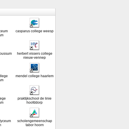
yceum
casparus college weesp
am
 bussum
herbert vissers college
nieuw-vennep
llege
mendel college haarlem
am
lege
praktijkschool de linie
am
hoofddorp
 lyceum
scholengemeenschap
m
tabor hoorn