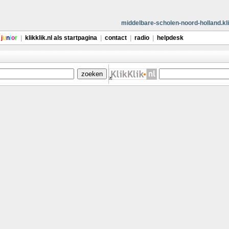
middelbare-scholen-noord-holland.kli
j
u
n
i
o
r
|
klikklik.nl als startpagina
|
contact
|
radio
|
helpdesk