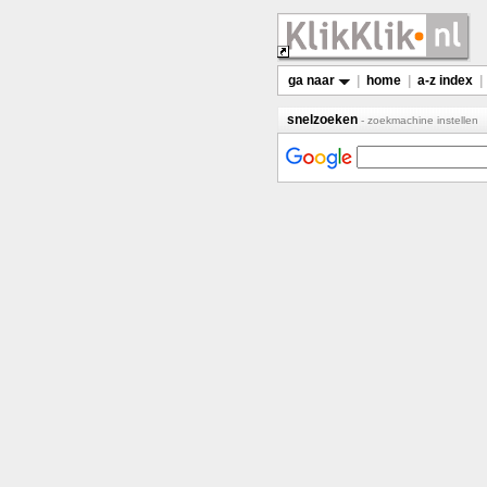
ga naar
|
home
|
a-z index
|
snelzoeken
- zoekmachine instellen