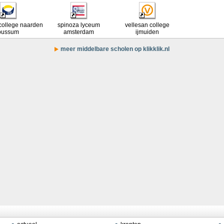
s college naarden
spinoza lyceum
vellesan college
bussum
amsterdam
ijmuiden
meer middelbare scholen op klikklik.nl